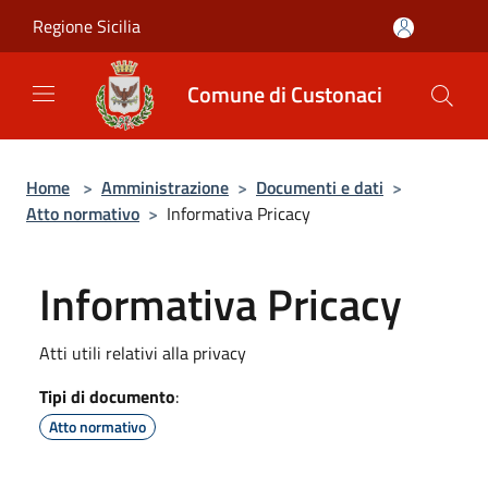
Salta al contenuto principale
Regione Sicilia
Comune di Custonaci
Home
>
Amministrazione
>
Documenti e dati
>
Atto normativo
>
Informativa Pricacy
Informativa Pricacy
Atti utili relativi alla privacy
Tipi di documento
:
Atto normativo