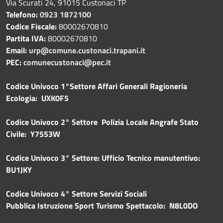
Via Scurati 24, 91015 Custonaci TP
Telefono:
0923 1872100
Codice Fiscale:
80002670810
Partita IVA:
80002670810
Email:
urp@comune.custonaci.trapani.it
PEC:
comunecustonaci@pec.it
Codice Univoco 1°Settore Affari Generali Ragioneria
Ecologia: UXK0F5
Codice Univoco 2° Settore Polizia Locale Angrafe Stato
Civile: Y7553W
Codice Univoco 3° Settore: Ufficio Tecnico manutentivo:
BU1JKY
Codice Univoco 4° Settore Servizi Sociali
Pubblica
Istruzione Sport Turismo Spettacolo: N8L0DO