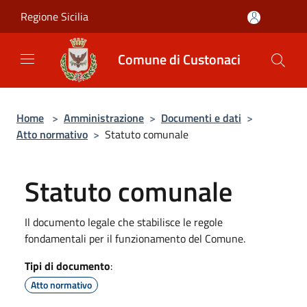
Salta al contenuto principale
Regione Sicilia
Comune di Custonaci
Home
>
Amministrazione
>
Documenti e dati
>
Atto normativo
>
Statuto comunale
Statuto comunale
Il documento legale che stabilisce le regole
fondamentali per il funzionamento del Comune.
Tipi di documento
:
Atto normativo