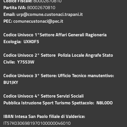
Codice Fiscale:
80002670810
Partita IVA:
80002670810
Email:
urp@comune.custonaci.trapani.it
PEC:
comunecustonaci@pec.it
Codice Univoco 1°Settore Affari Generali Ragioneria
Ecologia: UXK0F5
Codice Univoco 2° Settore Polizia Locale Angrafe Stato
Civile: Y7553W
Codice Univoco 3° Settore: Ufficio Tecnico manutentivo:
BU1JKY
Codice Univoco 4° Settore Servizi Sociali
Pubblica
Istruzione Sport Turismo Spettacolo: N8L0DO
IBAN Intesa San Paolo filiale di Valderice:
IT57K0306981970100000046010