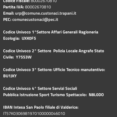
Codice Fiscale:
80002670810
Partita IVA:
80002670810
Email:
urp@comune.custonaci.trapani.it
PEC:
comunecustonaci@pec.it
Codice Univoco 1°Settore Affari Generali Ragioneria
Ecologia: UXK0F5
Codice Univoco 2° Settore Polizia Locale Angrafe Stato
Civile: Y7553W
Codice Univoco 3° Settore: Ufficio Tecnico manutentivo:
BU1JKY
Codice Univoco 4° Settore Servizi Sociali
Pubblica
Istruzione Sport Turismo Spettacolo: N8L0DO
IBAN Intesa San Paolo filiale di Valderice:
IT57K0306981970100000046010