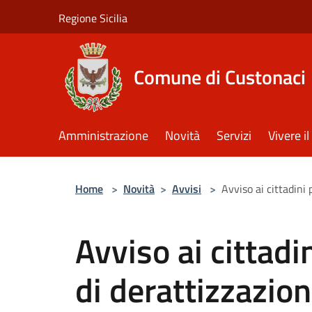
Salta al contenuto principale
Regione Sicilia
Comune di Custonaci
Amministrazione
Novità
Servizi
Vivere 
Home
>
Novità
>
Avvisi
>
Avviso ai cittadini
Avviso ai cittadi
di derattizzazion