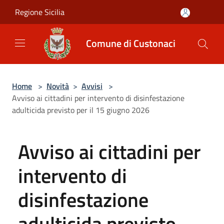
Salta al contenuto principale
Regione Sicilia
Comune di Custonaci
Home
>
Novità
>
Avvisi
>
Avviso ai cittadini per intervento di disinfestazione
adulticida previsto per il 15 giugno 2026
Avviso ai cittadini per
intervento di
disinfestazione
adulticida previsto