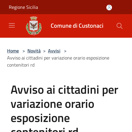
Salta al contenuto principale
Regione Sicilia
Comune di Custonaci
Home
>
Novità
>
Avvisi
>
Avviso ai cittadini per variazione orario esposizione
contenitori rd
Avviso ai cittadini per
variazione orario
esposizione
contenitori rd