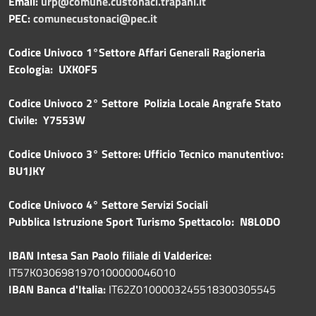
Email:
urp@comune.custonaci.trapani.it
PEC:
comunecustonaci@pec.it
Codice Univoco 1°Settore Affari Generali Ragioneria
Ecologia: UXK0F5
Codice Univoco 2° Settore Polizia Locale Angrafe Stato
Civile: Y7553W
Codice Univoco 3° Settore: Ufficio Tecnico manutentivo:
BU1JKY
Codice Univoco 4° Settore Servizi Sociali
Pubblica
Istruzione Sport Turismo Spettacolo: N8L0DO
IBAN Intesa San Paolo filiale di Valderice:
IT57K0306981970100000046010
IBAN Banca d'Italia:
IT62Z0100003245518300305545