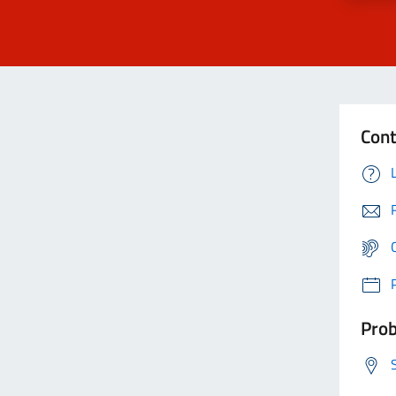
Cont
Prob