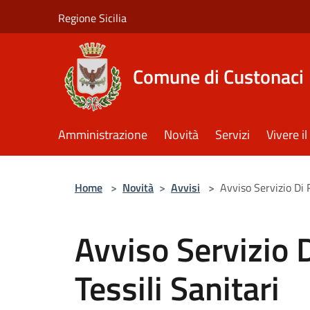
Salta al contenuto principale
Regione Sicilia
Comune di Custonaci
Amministrazione
Novità
Servizi
Vivere 
Home
>
Novità
>
Avvisi
>
Avviso Servizio Di 
Avviso Servizio 
Tessili Sanitari