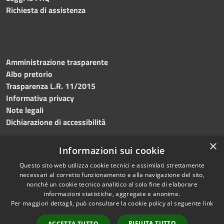
Richiesta di assistenza
Amministrazione trasparente
Albo pretorio
Trasparenza L.R. 11/2015
Informativa privacy
Note legali
Dichiarazione di accessibilità
×
Informazioni sui cookie
Questo sito web utilizza cookie tecnici e assimilati strettamente
RSS
Copyright © 2026 • Comune di
necessari al corretto funzionamento e alla navigazione del sito,
Accessibilità
Custonaci • Powered by
nonché un cookie tecnico analitico al solo fine di elaborare
Privacy
Municipium
Accesso
•
informazioni statistiche, aggregate e anonime.
Per maggiori dettagli, può consultare la cookie policy al seguente
link
Cookie
redazione
Mappa del sito
RIFIUTA TUTTO
ACCETTA TUTTO