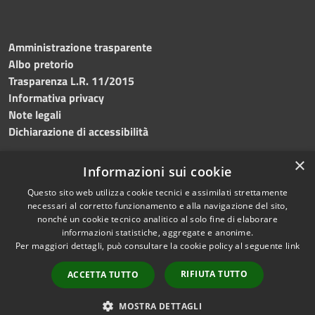
Amministrazione trasparente
Albo pretorio
Trasparenza L.R. 11/2015
Informativa privacy
Note legali
Dichiarazione di accessibilità
×
Informazioni sui cookie
Questo sito web utilizza cookie tecnici e assimilati strettamente
RSS
Copyright © 2026 • Comune di
necessari al corretto funzionamento e alla navigazione del sito,
Accessibilità
Custonaci • Powered by
nonché un cookie tecnico analitico al solo fine di elaborare
Privacy
Municipium
Accesso
•
informazioni statistiche, aggregate e anonime.
Per maggiori dettagli, può consultare la cookie policy al seguente
link
Cookie
redazione
Mappa del sito
RIFIUTA TUTTO
ACCETTA TUTTO
Contatti
PEC
MOSTRA DETTAGLI