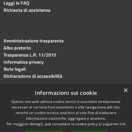
Leggi le FAQ
Richiesta di assistenza
Amministrazione trasparente
Albo pretorio
Trasparenza L.R. 11/2015
Informativa privacy
Note legali
Dichiarazione di accessibilità
×
Informazioni sui cookie
Questo sito web utilizza cookie tecnici e assimilati strettamente
RSS
Copyright © 2026 • Comune di
necessari al corretto funzionamento e alla navigazione del sito,
Accessibilità
Custonaci • Powered by
nonché un cookie tecnico analitico al solo fine di elaborare
Privacy
Municipium
Accesso
•
informazioni statistiche, aggregate e anonime.
Per maggiori dettagli, può consultare la cookie policy al seguente
link
Cookie
redazione