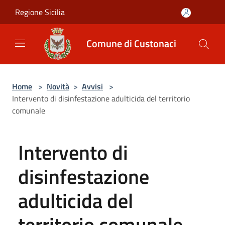
Salta al contenuto principale
Regione Sicilia
Comune di Custonaci
Home
>
Novità
>
Avvisi
>
Intervento di disinfestazione adulticida del territorio
comunale
Intervento di
disinfestazione
adulticida del
territorio comunale