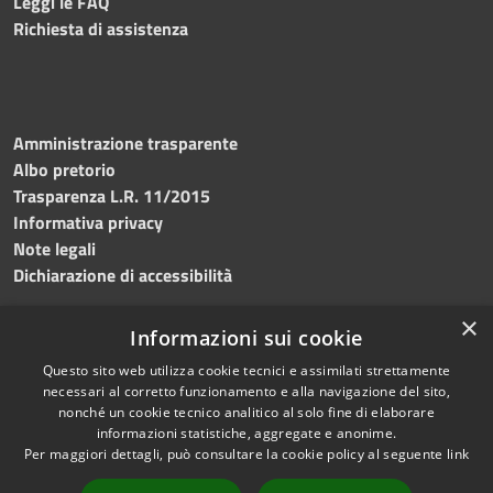
Leggi le FAQ
Richiesta di assistenza
Amministrazione trasparente
Albo pretorio
Trasparenza L.R. 11/2015
Informativa privacy
Note legali
Dichiarazione di accessibilità
×
Informazioni sui cookie
Questo sito web utilizza cookie tecnici e assimilati strettamente
RSS
Copyright © 2026 • Comune di
necessari al corretto funzionamento e alla navigazione del sito,
Accessibilità
Custonaci • Powered by
nonché un cookie tecnico analitico al solo fine di elaborare
Privacy
Municipium
Accesso
•
informazioni statistiche, aggregate e anonime.
Per maggiori dettagli, può consultare la cookie policy al seguente
link
Cookie
redazione
Mappa del sito