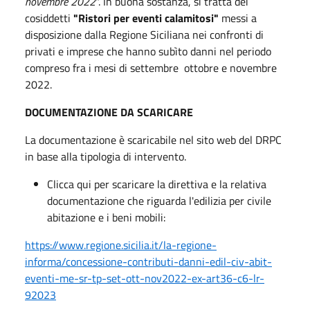
novembre 2022
". In buona sostanza, si tratta dei
cosiddetti
"Ristori per eventi calamitosi"
messi a
disposizione dalla Regione Siciliana nei confronti di
privati e imprese che hanno subìto danni nel periodo
compreso fra i mesi di settembre ottobre e novembre
2022.
DOCUMENTAZIONE DA SCARICARE
La documentazione è scaricabile nel sito web del DRPC
in base alla tipologia di intervento.
Clicca qui per scaricare la direttiva e la relativa
documentazione che riguarda l'edilizia per civile
abitazione e i beni mobili:
https://www.regione.sicilia.it/la-regione-
informa/concessione-contributi-danni-edil-civ-abit-
eventi-me-sr-tp-set-ott-nov2022-ex-art36-c6-lr-
92023