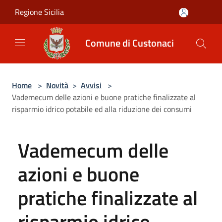
Salta al contenuto principale
Regione Sicilia
Comune di Custonaci
Home
>
Novità
>
Avvisi
>
Vademecum delle azioni e buone pratiche finalizzate al
risparmio idrico potabile ed alla riduzione dei consumi
Vademecum delle
azioni e buone
pratiche finalizzate al
risparmio idrico