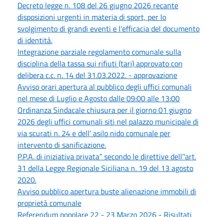
Decreto legge n. 108 del 26 giugno 2026 recante
disposizioni urgenti in materia di sport, per lo
svolgimento di grandi eventi e l'efficacia del documento
di identità.
Integrazione parziale regolamento comunale sulla
disciplina della tassa sui rifiuti (tari) approvato con
delibera c.c. n. 14 del 31.03.2022. - approvazione
Avviso orari apertura al pubblico degli uffici comunali
nel mese di Luglio e Agosto dalle 09:00 alle 13:00
Ordinanza Sindacale chiusura per il giorno 01 giugno
2026 degli uffici comunali siti nel palazzo municipale di
via scurati n. 24 e dell’ asilo nido comunale per
intervento di sanificazione.
P.P.A. di iniziativa privata” secondo le direttive dell’'art.
31 della Legge Regionale Siciliana n. 19 del 13 agosto
2020.
Avviso pubblico apertura buste alienazione immobili di
proprietà comunale
Referendum popolare 22 - 23 Marzo 2026 - Risultati