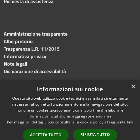
Richiesta di assistenza
Amministrazione trasparente
Albo pretorio
Trasparenza L.R. 11/2015
Informativa privacy
Note legali
Dichiarazione di accessibilità
×
Informazioni sui cookie
Questo sito web utilizza cookie tecnici e assimilati strettamente
RSS
Copyright © 2026 • Comune di
necessari al corretto funzionamento e alla navigazione del sito,
Accessibilità
Custonaci • Powered by
nonché un cookie tecnico analitico al solo fine di elaborare
Privacy
Municipium
Accesso
•
informazioni statistiche, aggregate e anonime.
Per maggiori dettagli, può consultare la cookie policy al seguente
link
Cookie
redazione
Mappa del sito
RIFIUTA TUTTO
ACCETTA TUTTO
Contatti