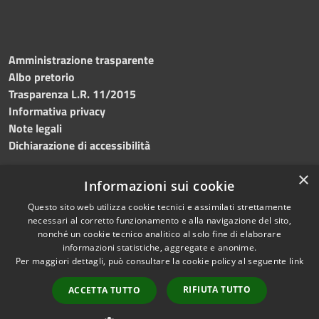
Amministrazione trasparente
Albo pretorio
Trasparenza L.R. 11/2015
Informativa privacy
Note legali
Dichiarazione di accessibilità
×
Informazioni sui cookie
Questo sito web utilizza cookie tecnici e assimilati strettamente
RSS
Copyright © 2026 • Comune di
necessari al corretto funzionamento e alla navigazione del sito,
Accessibilità
Custonaci • Powered by
nonché un cookie tecnico analitico al solo fine di elaborare
Privacy
Municipium
Accesso
•
informazioni statistiche, aggregate e anonime.
Per maggiori dettagli, può consultare la cookie policy al seguente
link
Cookie
redazione
Mappa del sito
RIFIUTA TUTTO
ACCETTA TUTTO
Contatti