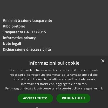
Amministrazione trasparente
Albo pretorio
Trasparenza L.R. 11/2015
Informativa privacy
Note legali
Dichiarazione di accessibilità
×
Informazioni sui cookie
Questo sito web utilizza cookie tecnici e assimilati strettamente
RSS
Copyright © 2026 • Comune di
necessari al corretto funzionamento e alla navigazione del sito,
Accessibilità
Custonaci • Powered by
nonché un cookie tecnico analitico al solo fine di elaborare
Privacy
Municipium
Accesso
•
informazioni statistiche, aggregate e anonime.
Per maggiori dettagli, può consultare la cookie policy al seguente
link
Cookie
redazione
Mappa del sito
RIFIUTA TUTTO
ACCETTA TUTTO
Contatti