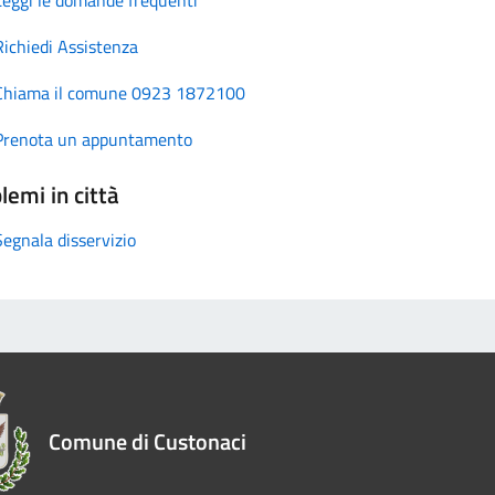
Richiedi Assistenza
Chiama il comune 0923 1872100
Prenota un appuntamento
lemi in città
Segnala disservizio
Comune di Custonaci