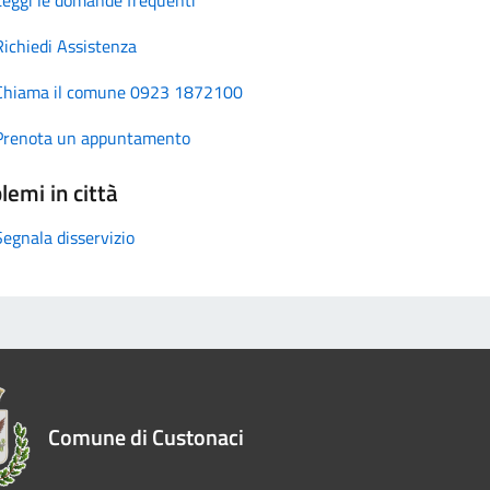
Richiedi Assistenza
Chiama il comune 0923 1872100
Prenota un appuntamento
lemi in città
Segnala disservizio
Comune di Custonaci