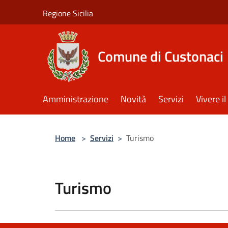
Salta al contenuto principale
Regione Sicilia
Comune di Custonaci
Amministrazione
Novità
Servizi
Vivere 
Home
>
Servizi
>
Turismo
Turismo