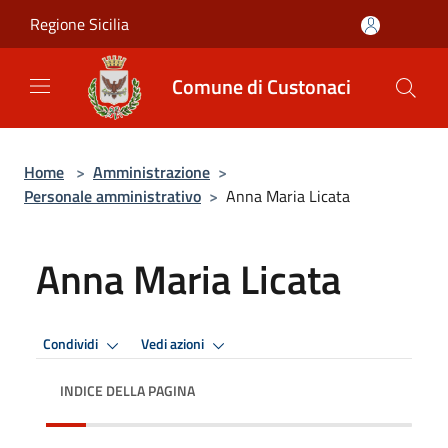
Salta al contenuto principale
Regione Sicilia
Comune di Custonaci
Home
>
Amministrazione
>
Personale amministrativo
>
Anna Maria Licata
Anna Maria Licata
Condividi
Vedi azioni
INDICE DELLA PAGINA