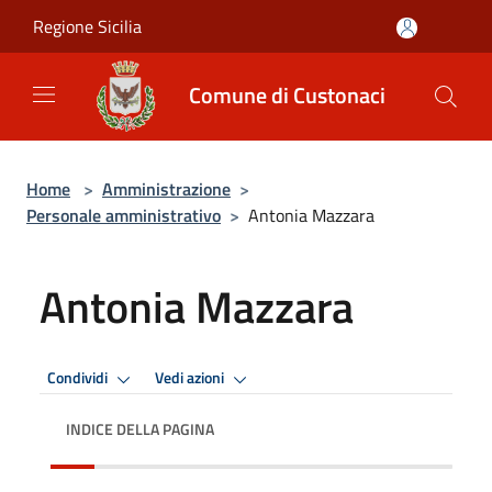
Salta al contenuto principale
Regione Sicilia
Comune di Custonaci
Home
>
Amministrazione
>
Personale amministrativo
>
Antonia Mazzara
Antonia Mazzara
Condividi
Vedi azioni
INDICE DELLA PAGINA