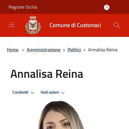
Salta al contenuto principale
Regione Sicilia
Comune di Custonaci
Home
>
Amministrazione
>
Politici
>
Annalisa Reina
Annalisa Reina
Condividi
Vedi azioni