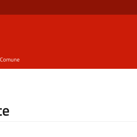
il Comune
te