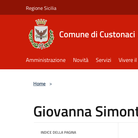
Salta al contenuto principale
Regione Sicilia
Comune di Custonaci
Amministrazione
Novità
Servizi
Vivere 
Home
>
Giovanna Simon
INDICE DELLA PAGINA