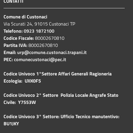
CONTATTI
Comune di Custonaci
Via Scurati 24, 91015 Custonaci TP
Telefono:
0923 1872100
Codice Fiscale:
80002670810
Partita IVA:
80002670810
Email:
urp@comune.custonaci.trapani.it
PEC:
comunecustonaci@pec.it
Codice Univoco 1°Settore Affari Generali Ragioneria
Ecologia: UXK0F5
Codice Univoco 2° Settore Polizia Locale Angrafe Stato
Civile: Y7553W
Codice Univoco 3° Settore: Ufficio Tecnico manutentivo:
BU1JKY