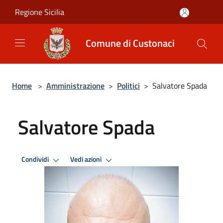
Salta al contenuto principale
Regione Sicilia
Comune di Custonaci
Home
>
Amministrazione
>
Politici
>
Salvatore Spada
Salvatore Spada
Condividi
Vedi azioni