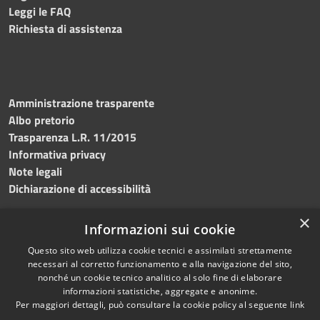
Leggi le FAQ
Richiesta di assistenza
Amministrazione trasparente
Albo pretorio
Trasparenza L.R. 11/2015
Informativa privacy
Note legali
Dichiarazione di accessibilità
×
Informazioni sui cookie
Questo sito web utilizza cookie tecnici e assimilati strettamente
RSS
Copyright © 2026 • Comune di
necessari al corretto funzionamento e alla navigazione del sito,
Accessibilità
Custonaci • Powered by
nonché un cookie tecnico analitico al solo fine di elaborare
Privacy
Municipium
Accesso
•
informazioni statistiche, aggregate e anonime.
Per maggiori dettagli, può consultare la cookie policy al seguente
link
Cookie
redazione