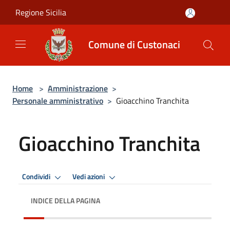
Salta al contenuto principale
Regione Sicilia
Comune di Custonaci
Home
>
Amministrazione
>
Personale amministrativo
>
Gioacchino Tranchita
Gioacchino Tranchita
Condividi
Vedi azioni
INDICE DELLA PAGINA