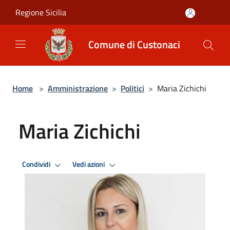
Salta al contenuto principale
Regione Sicilia
Comune di Custonaci
Home
>
Amministrazione
>
Politici
>
Maria Zichichi
Maria Zichichi
Condividi
Vedi azioni