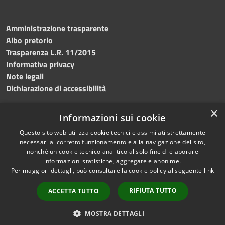
Amministrazione trasparente
Albo pretorio
Trasparenza L.R. 11/2015
Informativa privacy
Note legali
Dichiarazione di accessibilità
×
Informazioni sui cookie
Questo sito web utilizza cookie tecnici e assimilati strettamente
RSS
Copyright © 2026 • Comune di
necessari al corretto funzionamento e alla navigazione del sito,
Accessibilità
Custonaci • Powered by
nonché un cookie tecnico analitico al solo fine di elaborare
Privacy
Municipium
Accesso
•
informazioni statistiche, aggregate e anonime.
Per maggiori dettagli, può consultare la cookie policy al seguente
link
Cookie
redazione
Mappa del sito
RIFIUTA TUTTO
ACCETTA TUTTO
Contatti
PEC
MOSTRA DETTAGLI