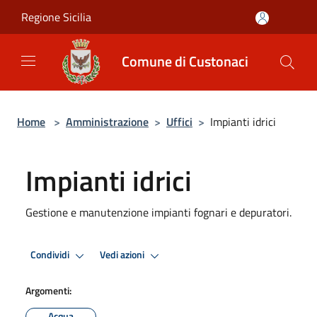
Salta al contenuto principale
Regione Sicilia
Comune di Custonaci
Home
>
Amministrazione
>
Uffici
>
Impianti idrici
Impianti idrici
Gestione e manutenzione impianti fognari e depuratori.
Condividi
Vedi azioni
Argomenti:
Acqua