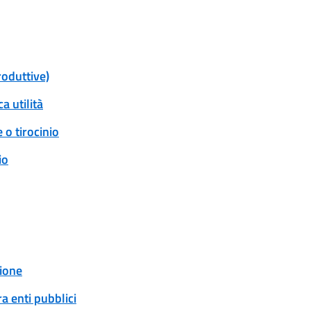
roduttive)
a utilità
 o tirocinio
io
ione
a enti pubblici