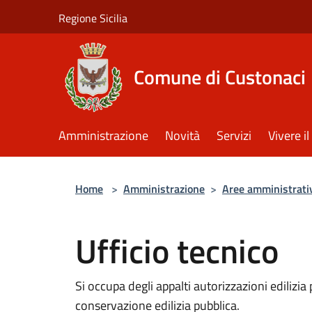
Salta al contenuto principale
Regione Sicilia
Comune di Custonaci
Amministrazione
Novità
Servizi
Vivere 
Home
>
Amministrazione
>
Aree amministrati
Ufficio tecnico
Si occupa degli appalti autorizzazioni edilizi
conservazione edilizia pubblica.