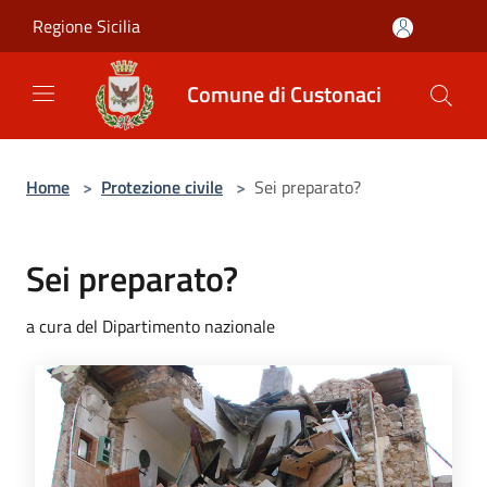
Salta al contenuto principale
Regione Sicilia
Comune di Custonaci
Home
>
Protezione civile
>
Sei preparato?
Sei preparato?
a cura del Dipartimento nazionale