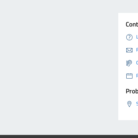
Cont
Prob