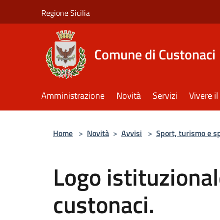
Salta al contenuto principale
Regione Sicilia
Comune di Custonaci
Amministrazione
Novità
Servizi
Vivere 
Home
>
Novità
>
Avvisi
>
Sport, turismo e s
Logo istituziona
custonaci.