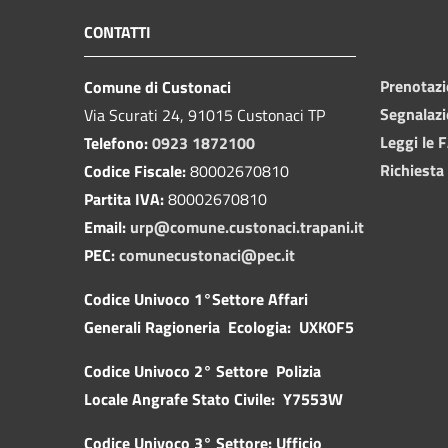
CONTATTI
Prenotaz
Comune di Custonaci
Segnalazi
Via Scurati 24, 91015 Custonaci TP
Leggi le 
Telefono:
0923 1872100
Richiesta
Codice Fiscale:
80002670810
Partita IVA:
80002670810
Email:
urp@comune.custonaci.trapani.it
PEC:
comunecustonaci@pec.it
Codice Univoco 1°Settore Affari
Generali Ragioneria Ecologia: UXK0F5
Codice Univoco 2° Settore Polizia
Locale Angrafe Stato Civile: Y7553W
Codice Univoco 3° Settore: Ufficio