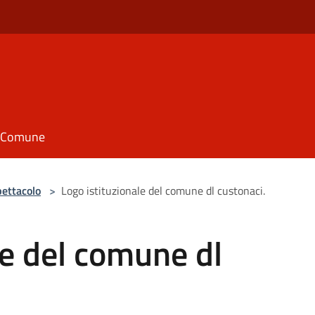
il Comune
pettacolo
>
Logo istituzionale del comune dl custonaci.
le del comune dl