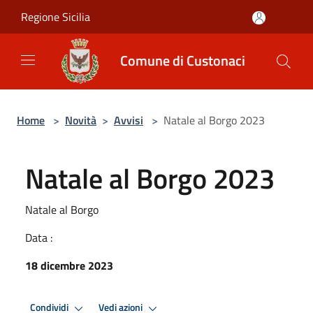
Salta al contenuto principale
Regione Sicilia
Comune di Custonaci
Home
>
Novità
>
Avvisi
>
Natale al Borgo 2023
Natale al Borgo 2023
Natale al Borgo
Data :
18 dicembre 2023
Condividi
Vedi azioni