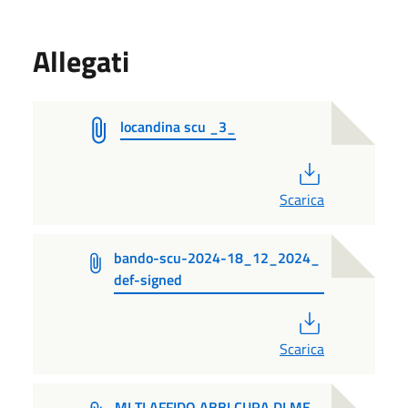
Allegati
locandina scu _3_
PDF
Scarica
bando-scu-2024-18_12_2024_
def-signed
PDF
Scarica
MI TI AFFIDO ABBI CURA DI ME _