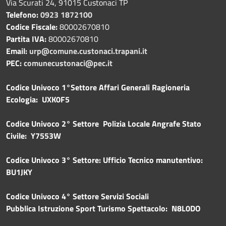
Via Scurati 24, 91015 Custonaci TP
Telefono:
0923 1872100
Codice Fiscale:
80002670810
Partita IVA:
80002670810
Email:
urp@comune.custonaci.trapani.it
PEC:
comunecustonaci@pec.it
Codice Univoco 1°Settore Affari Generali Ragioneria
Ecologia: UXK0F5
Codice Univoco 2° Settore Polizia Locale Angrafe Stato
Civile: Y7553W
Codice Univoco 3° Settore: Ufficio Tecnico manutentivo:
BU1JKY
Codice Univoco 4° Settore Servizi Sociali
Pubblica
Istruzione Sport Turismo Spettacolo: N8L0DO