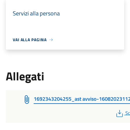
Servizi alla persona
VAI ALLA PAGINA
Allegati
1692343204255_ast avviso-1608202311
P
Sc