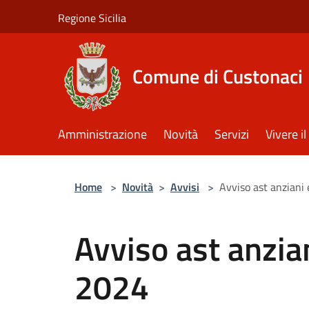
Salta al contenuto principale
Regione Sicilia
Comune di Custonaci
Amministrazione
Novità
Servizi
Vivere 
Home
>
Novità
>
Avvisi
>
Avviso ast anziani 
Avviso ast anzian
2024