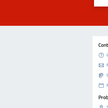
Cont
Prob