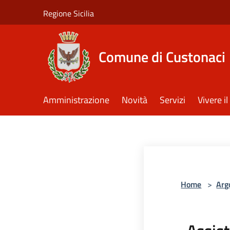
Salta al contenuto principale
Regione Sicilia
Comune di Custonaci
Amministrazione
Novità
Servizi
Vivere 
Home
>
Arg