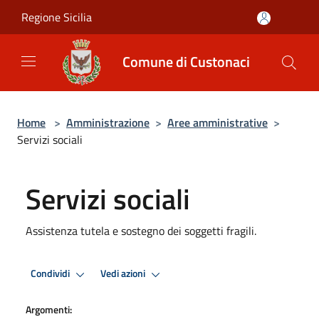
Salta al contenuto principale
Regione Sicilia
Comune di Custonaci
Home
>
Amministrazione
>
Aree amministrative
>
Servizi sociali
Servizi sociali
Assistenza tutela e sostegno dei soggetti fragili.
Condividi
Vedi azioni
Argomenti: