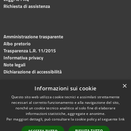
Richiesta di assistenza
Amministrazione trasparente
Albo pretorio
Trasparenza L.R. 11/2015
Informativa privacy
Note legali
Dichiarazione di accessibilità
×
Informazioni sui cookie
Questo sito web utilizza cookie tecnici e assimilati strettamente
RSS
Copyright © 2026 • Comune di
necessari al corretto funzionamento e alla navigazione del sito,
Accessibilità
Custonaci • Powered by
nonché un cookie tecnico analitico al solo fine di elaborare
Privacy
Municipium
Accesso
•
informazioni statistiche, aggregate e anonime.
Per maggiori dettagli, può consultare la cookie policy al seguente
link
Cookie
redazione
Mappa del sito
RIFIUTA TUTTO