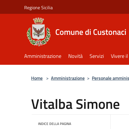
Salta al contenuto principale
Regione Sicilia
Comune di Custonaci
Amministrazione
Novità
Servizi
Vivere 
Home
>
Amministrazione
>
Personale amminis
Vitalba Simone
INDICE DELLA PAGINA