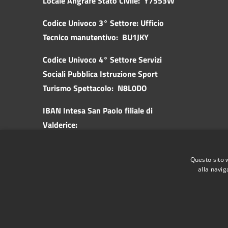
Locale Angrafe Stato Civile: Y7553W
Codice Univoco 3° Settore: Ufficio
Tecnico manutentivo: BU1JKY
Codice Univoco 4° Settore Servizi
Sociali Pubblica
Istruzione Sport
Turismo Spettacolo: N8L0DO
IBAN Intesa San Paolo filiale di
Valderice:
IT57K0306981970100000046010
IBAN Banca d'Italia:
Questo sito 
IT62Z0100003245518300305545
alla navig