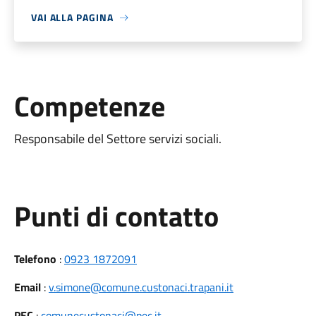
VAI ALLA PAGINA
Competenze
Responsabile del Settore servizi sociali.
Punti di contatto
Telefono
:
0923 1872091
Email
:
v.simone@comune.custonaci.trapani.it
PEC
:
comunecustonaci@pec.it