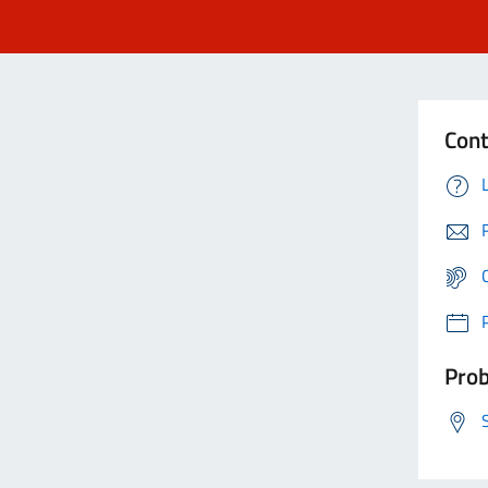
Cont
Prob