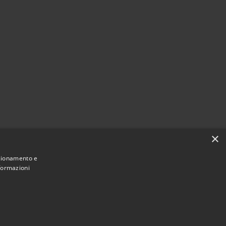
×
nzionamento e
nformazioni