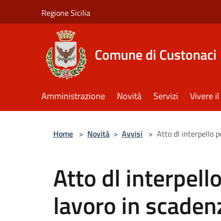
Salta al contenuto principale
Regione Sicilia
Comune di Custonaci
Amministrazione
Novità
Servizi
Vivere 
Home
>
Novità
>
Avvisi
>
Atto dl interpello p
Atto dl interpello
lavoro in scaden