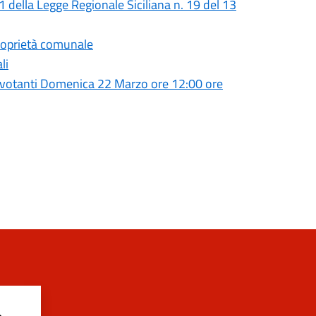
 31 della Legge Regionale Siciliana n. 19 del 13
proprietà comunale
li
 votanti Domenica 22 Marzo ore 12:00 ore