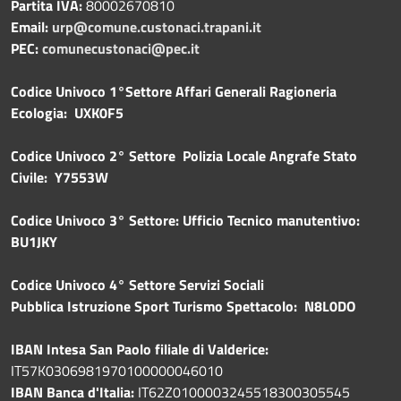
Partita IVA:
80002670810
Email:
urp@comune.custonaci.trapani.it
PEC:
comunecustonaci@pec.it
Codice Univoco 1°Settore Affari Generali Ragioneria
Ecologia: UXK0F5
Codice Univoco 2° Settore Polizia Locale Angrafe Stato
Civile: Y7553W
Codice Univoco 3° Settore: Ufficio Tecnico manutentivo:
BU1JKY
Codice Univoco 4° Settore Servizi Sociali
Pubblica
Istruzione Sport Turismo Spettacolo: N8L0DO
IBAN Intesa San Paolo filiale di Valderice:
IT57K0306981970100000046010
IBAN Banca d'Italia:
IT62Z0100003245518300305545