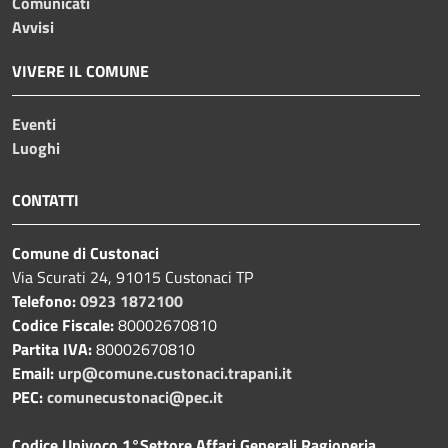
Comunicati
Avvisi
VIVERE IL COMUNE
Eventi
Luoghi
CONTATTI
Comune di Custonaci
Via Scurati 24, 91015 Custonaci TP
Telefono:
0923 1872100
Codice Fiscale:
80002670810
Partita IVA:
80002670810
Email:
urp@comune.custonaci.trapani.it
PEC:
comunecustonaci@pec.it
Codice Univoco 1°Settore Affari Generali Ragioneria