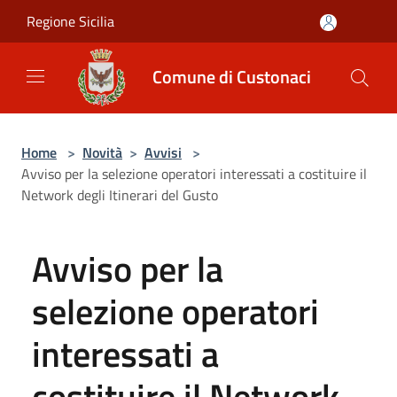
Salta al contenuto principale
Regione Sicilia
Comune di Custonaci
Home
>
Novità
>
Avvisi
>
Avviso per la selezione operatori interessati a costituire il
Network degli Itinerari del Gusto
Avviso per la
selezione operatori
interessati a
costituire il Network