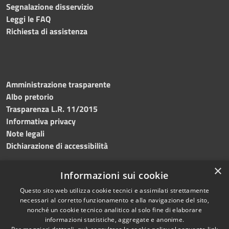
Segnalazione disservizio
Leggi le FAQ
Richiesta di assistenza
Amministrazione trasparente
Albo pretorio
Trasparenza L.R. 11/2015
Informativa privacy
Note legali
Dichiarazione di accessibilità
×
Informazioni sui cookie
Questo sito web utilizza cookie tecnici e assimilati strettamente
RSS
Copyright © 2026 • Comune di
necessari al corretto funzionamento e alla navigazione del sito,
Accessibilità
Custonaci • Powered by
nonché un cookie tecnico analitico al solo fine di elaborare
Privacy
Municipium
Accesso
•
informazioni statistiche, aggregate e anonime.