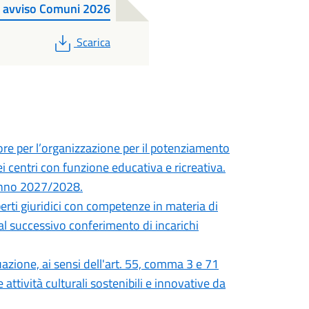
 - avviso Comuni 2026
PDF
Scarica
tore per l’organizzazione per il potenziamento
 dei centri con funzione educativa e ricreativa.
 anno 2027/2028.
perti giuridici con competenze in materia di
 al successivo conferimento di incarichi
azione, ai sensi dell'art. 55, comma 3 e 71
attività culturali sostenibili e innovative da