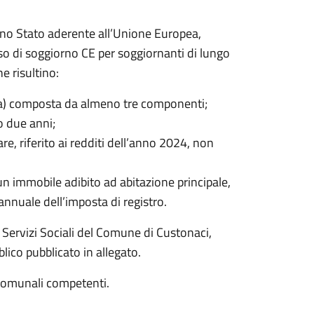
i uno Stato aderente all’Unione Europea,
so di soggiorno CE per soggiornanti di lungo
e risultino:
heda) composta da almeno tre componenti;
o due anni;
are, riferito ai redditi dell’anno 2024, non
 un immobile adibito ad abitazione principale,
nnuale dell’imposta di registro.
Servizi Sociali del Comune di Custonaci,
lico pubblicato in allegato.
i comunali competenti.