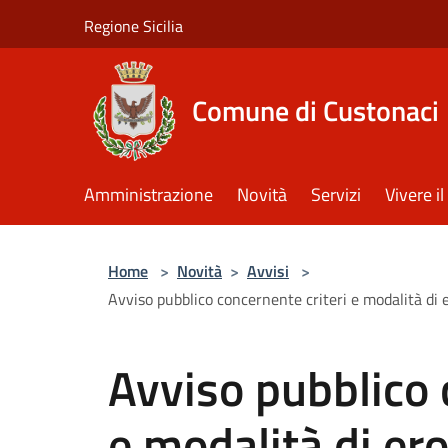
Salta al contenuto principale
Regione Sicilia
Comune di Custonaci
Amministrazione
Novità
Servizi
Vivere 
Home
>
Novità
>
Avvisi
>
Avviso pubblico concernente criteri e modalità di e
Avviso pubblico 
e modalità di er