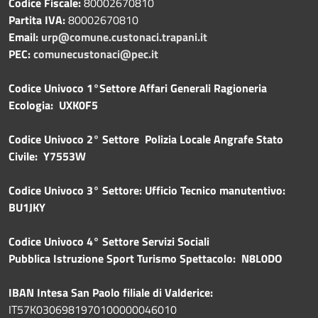
Codice Fiscale:
80002670810
Partita IVA:
80002670810
Email:
urp@comune.custonaci.trapani.it
PEC:
comunecustonaci@pec.it
Codice Univoco 1°Settore Affari Generali Ragioneria
Ecologia: UXK0F5
Codice Univoco 2° Settore Polizia Locale Angrafe Stato
Civile: Y7553W
Codice Univoco 3° Settore: Ufficio Tecnico manutentivo:
BU1JKY
Codice Univoco 4° Settore Servizi Sociali
Pubblica
Istruzione Sport Turismo Spettacolo: N8L0DO
IBAN Intesa San Paolo filiale di Valderice:
IT57K0306981970100000046010