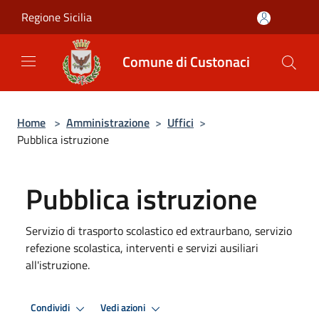
Salta al contenuto principale
Regione Sicilia
Comune di Custonaci
Home
>
Amministrazione
>
Uffici
>
Pubblica istruzione
Pubblica istruzione
Servizio di trasporto scolastico ed extraurbano, servizio
refezione scolastica, interventi e servizi ausiliari
all'istruzione.
Condividi
Vedi azioni