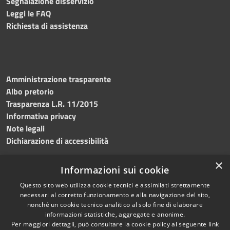
Segnalazione disservizio
Leggi le FAQ
Richiesta di assistenza
Amministrazione trasparente
Albo pretorio
Trasparenza L.R. 11/2015
Informativa privacy
Note legali
Dichiarazione di accessibilità
×
Informazioni sui cookie
Questo sito web utilizza cookie tecnici e assimilati strettamente
RSS
Copyright © 2026 • Comune di
necessari al corretto funzionamento e alla navigazione del sito,
Accessibilità
Custonaci • Powered by
nonché un cookie tecnico analitico al solo fine di elaborare
Privacy
Municipium
Accesso
•
informazioni statistiche, aggregate e anonime.
Per maggiori dettagli, può consultare la cookie policy al seguente
link
Cookie
redazione