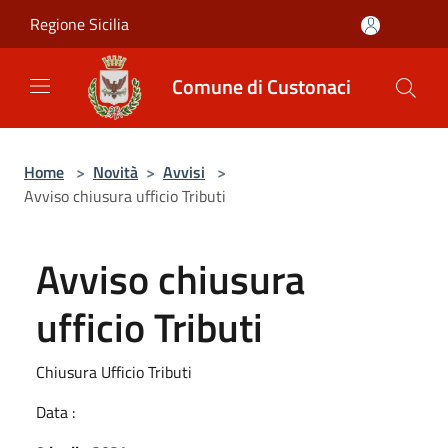
Salta al contenuto principale
Regione Sicilia
Comune di Custonaci
Home
>
Novità
>
Avvisi
>
Avviso chiusura ufficio Tributi
Avviso chiusura
ufficio Tributi
Chiusura Ufficio Tributi
Data :