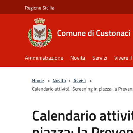
Salta al contenuto principale
Regione Sicilia
Comune di Custonaci
Amministrazione
Novità
Servizi
Vivere 
Home
>
Novità
>
Avvisi
>
Calendario attività "Screening in piazza: la Prev
Calendario attivi
piazza: la Preven