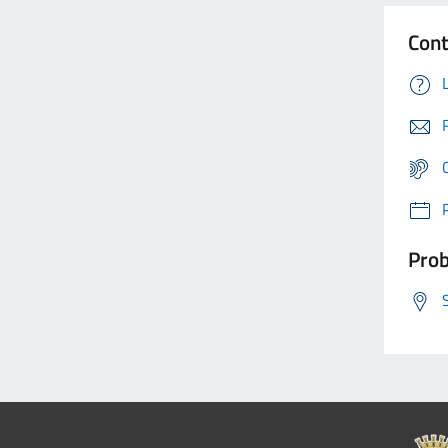
Cont
Prob