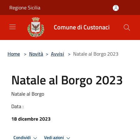
Salta al contenuto principale
Regione Sicilia
Comune di Custonaci
Home
>
Novità
>
Avvisi
>
Natale al Borgo 2023
Natale al Borgo 2023
Natale al Borgo
Data :
18 dicembre 2023
Condividi
Vedi azioni