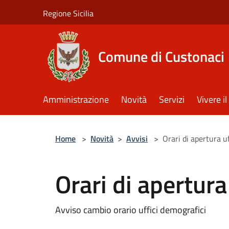
Salta al contenuto principale
Regione Sicilia
Comune di Custonaci
Amministrazione
Novità
Servizi
Vivere 
Home
>
Novità
>
Avvisi
>
Orari di apertura u
Orari di apertura
Avviso cambio orario uffici demografici