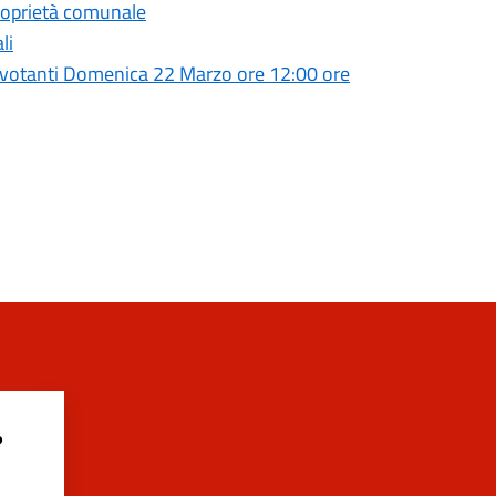
proprietà comunale
li
 votanti Domenica 22 Marzo ore 12:00 ore
?