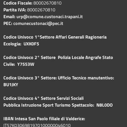
Codice Fiscale:
80002670810
Partita IVA:
80002670810
Email:
urp@comune.custonaci.trapani.it
PEC:
comunecustonaci@pec.it
Codice Univoco 1°Settore Affari Generali Ragioneria
Ecologia: UXK0F5
Codice Univoco 2° Settore Polizia Locale Angrafe Stato
Civile: Y7553W
Codice Univoco 3° Settore: Ufficio Tecnico manutentivo:
BU1JKY
Codice Univoco 4° Settore Servizi Sociali
Pubblica
Istruzione Sport Turismo Spettacolo: N8L0DO
IBAN Intesa San Paolo filiale di Valderice:
IT57K0306981970100000046010