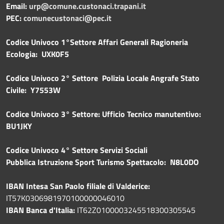
Email:
urp@comune.custonaci.trapani.it
PEC:
comunecustonaci@pec.it
Codice Univoco 1°Settore Affari Generali Ragioneria
Ecologia: UXK0F5
Codice Univoco 2° Settore Polizia Locale Angrafe Stato
Civile: Y7553W
Codice Univoco 3° Settore: Ufficio Tecnico manutentivo:
BU1JKY
Codice Univoco 4° Settore Servizi Sociali
Pubblica
Istruzione Sport Turismo Spettacolo: N8L0DO
IBAN Intesa San Paolo filiale di Valderice:
IT57K0306981970100000046010
IBAN Banca d'Italia:
IT62Z0100003245518300305545