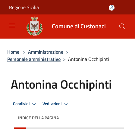
Salta al contenuto principale
Regione Sicilia
Comune di Custonaci
Home
>
Amministrazione
>
Personale amministrativo
>
Antonina Occhipinti
Antonina Occhipinti
Condividi
Vedi azioni
INDICE DELLA PAGINA